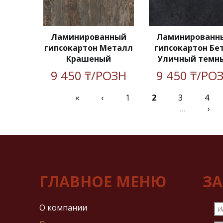
Ламинированный
Ламинированн
гипсокартон Металл
гипсокартон Бе
Крашеный
Уличный темн
9 450 ₸/РОЗН
9 450 ₸/РО
«
‹
1
2
3
4
…
›
Страницы
ГЛАВНОЕ МЕНЮ
ЗА
О компании
И