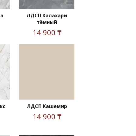
на
ЛДСП Калахари
тёмный
14 900 ₸
кс
ЛДСП Кашемир
14 900 ₸