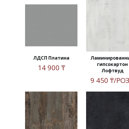
ЛДСП Платина
Ламинированн
гипсокартон
14 900 ₸
Лофтвуд
9 450 ₸/РО