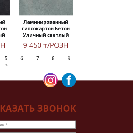
ый
Ламинированный
тон
гипсокартон Бетон
ый
Уличный светлый
ЗН
9 450 ₸/РОЗН
5
6
7
8
9
»
КАЗАТЬ ЗВОНОК
мя
*