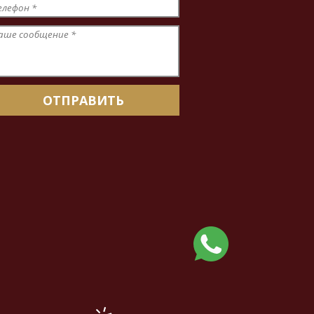
елефон
*
аше сообщение
*