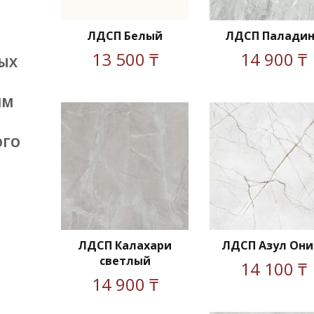
ЛДСП Белый
ЛДСП Палади
13 500 ₸
14 900 ₸
ЫХ
ИМ
ОГО
ЛДСП Калахари
ЛДСП Азул Они
светлый
14 100 ₸
14 900 ₸