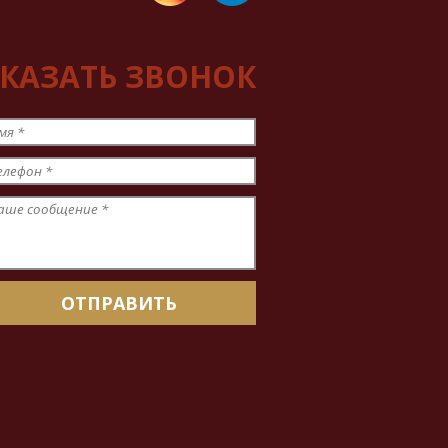
КАЗАТЬ ЗВОНОК
мя
*
елефон
*
аше сообщение
*