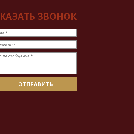
КАЗАТЬ ЗВОНОК
мя
*
елефон
*
аше сообщение
*