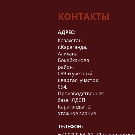
КОНТАКТЫ
АДРЕС:
Казахстан,
г.Караганда,
Алихана
Бокейханова
район,
​089-й учётный
квартал, участок
054,
Производственная
база "ЛДСП
Караганды", 2
этажное здание
ТЕЛЕФОН:
+7 (7212) 53‒82‒11
отдел прода